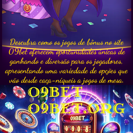
Descubra como os jogos de bônus no site
09bet oferecem oportunidades únicas de
ganhando e diversão para os jogadores,
apresentando uma variedade de opções que
vão desde caça-níqueis a jogos de mesa.