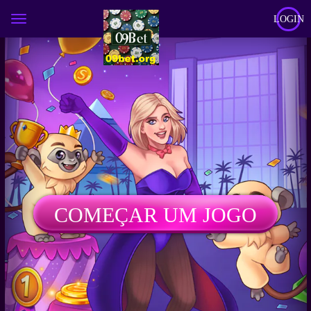
LOGIN
COMEÇAR UM JOGO